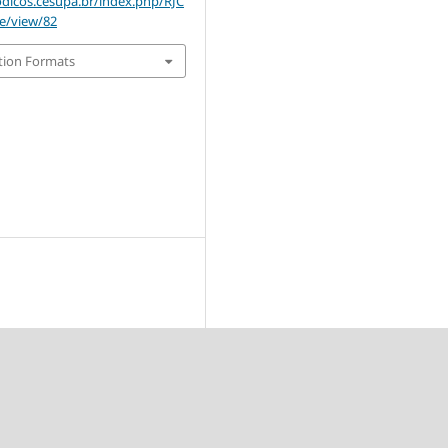
odicos.cesupa.br/index.php/RJC
le/view/82
tion Formats