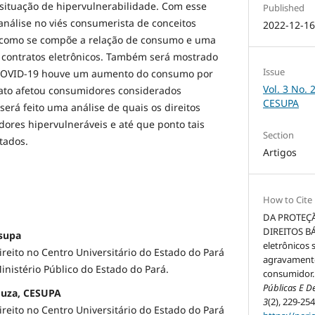
ituação de hipervulnerabilidade. Com esse
Published
 análise no viés consumerista de conceitos
2022-12-1
 como se compõe a relação de consumo e uma
m contratos eletrônicos. Também será mostrado
Issue
COVID-19 houve um aumento do consumo por
Vol. 3 No. 
fato afetou consumidores considerados
CESUPA
 será feito uma análise de quais os direitos
ores hipervulneráveis e até que ponto tais
Section
itados.
Artigos
How to Cite
DA PROTEÇ
DIREITOS BÁ
esupa
eletrônicos
eito no Centro Universitário do Estado do Pará
agravamento
inistério Público do Estado do Pará.
consumidor.
Públicas E 
ouza, CESUPA
3
(2), 229-254
eito no Centro Universitário do Estado do Pará