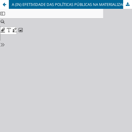
A (IN) EFETIVIDADE DAS POLÍTICAS PÚBLICAS NA MATERIALIZAÇÃO DO DIREITO À ACESSIBILIDADE À CULTURA DA PESSOA COM DEFICIÊNCIA (LEI Nº 13.146/15)