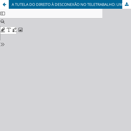
A TUTELA DO DIREITO À DESCONEXÃO NO TELETRABALHO: UM ESTUDO DA REGULAÇÃO NO DIREITO FRANCÊS COMO PARÂMETRO AO DIREITO BRASILEIRO